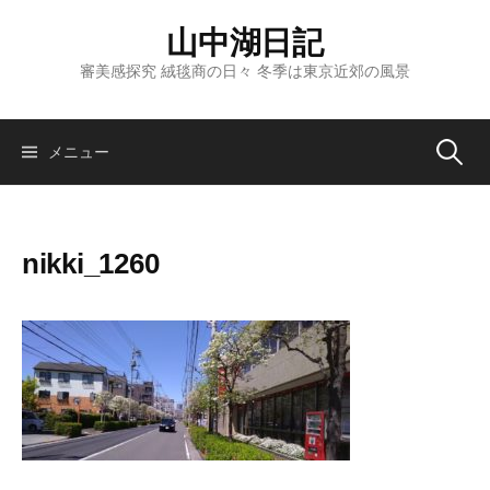
コ
山中湖日記
ン
テ
審美感探究 絨毯商の日々 冬季は東京近郊の風景
ン
ツ
へ
検
メニュー
ス
キ
索:
ッ
nikki_1260
プ