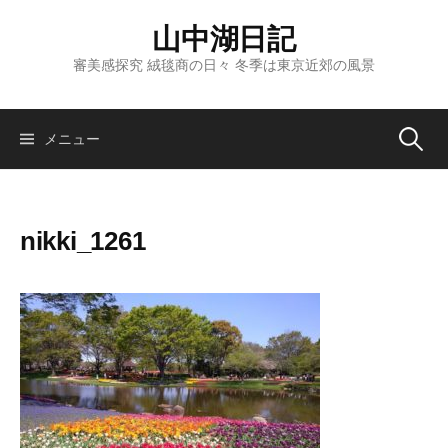
コ
山中湖日記
ン
テ
審美感探究 絨毯商の日々 冬季は東京近郊の風景
ン
ツ
へ
検
メニュー
ス
キ
索:
ッ
nikki_1261
プ