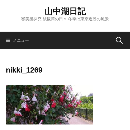
コ
山中湖日記
ン
テ
審美感探究 絨毯商の日々 冬季は東京近郊の風景
ン
ツ
へ
検
メニュー
ス
キ
索:
ッ
nikki_1269
プ