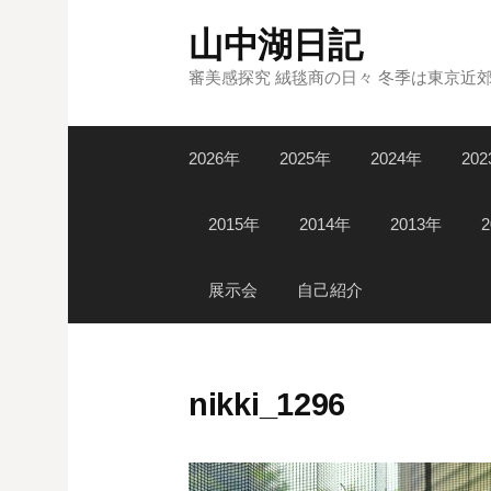
コ
山中湖日記
ン
テ
審美感探究 絨毯商の日々 冬季は東京近
ン
ツ
2026年
2025年
2024年
20
へ
ス
キ
2015年
2014年
2013年
ッ
プ
展示会
自己紹介
nikki_1296