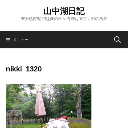
コ
山中湖日記
ン
テ
審美感探究 絨毯商の日々 冬季は東京近郊の風景
ン
ツ
へ
検
メニュー
ス
キ
索:
ッ
nikki_1320
プ