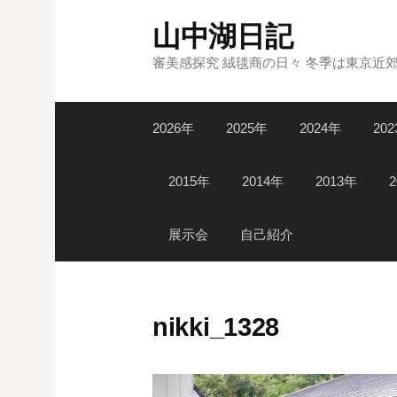
コ
山中湖日記
ン
テ
審美感探究 絨毯商の日々 冬季は東京近
ン
ツ
2026年
2025年
2024年
20
へ
ス
キ
2015年
2014年
2013年
ッ
プ
展示会
自己紹介
nikki_1328