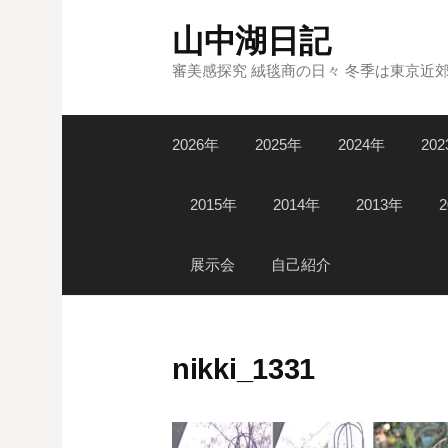
コ
山中湖日記
ン
テ
審美感探究 絨毯商の日々 冬季は東京近
ン
ツ
2026年
2025年
2024年
20
へ
ス
キ
2015年
2014年
2013年
ッ
プ
展示会
自己紹介
nikki_1331