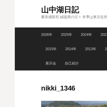
コ
山中湖日記
ン
テ
審美感探究 絨毯商の日々 冬季は東京近
ン
ツ
2026年
2025年
2024年
20
へ
ス
キ
2015年
2014年
2013年
ッ
プ
展示会
自己紹介
nikki_1346