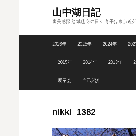
コ
山中湖日記
ン
テ
審美感探究 絨毯商の日々 冬季は東京近
ン
ツ
2026年
2025年
2024年
20
へ
ス
キ
2015年
2014年
2013年
ッ
プ
展示会
自己紹介
nikki_1382