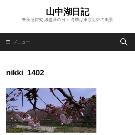
コ
山中湖日記
ン
テ
審美感探究 絨毯商の日々 冬季は東京近郊の風景
ン
ツ
へ
検
メニュー
ス
キ
索:
ッ
nikki_1402
プ