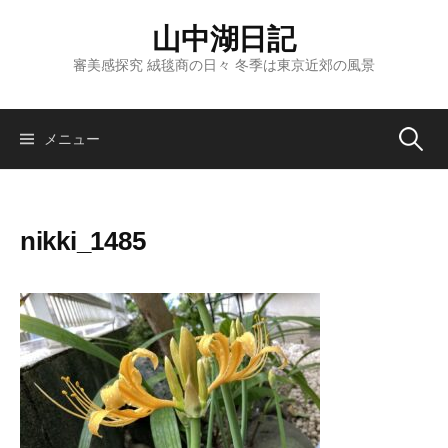
コ
山中湖日記
ン
テ
審美感探究 絨毯商の日々 冬季は東京近郊の風景
ン
ツ
へ
検
メニュー
ス
キ
索:
ッ
nikki_1485
プ