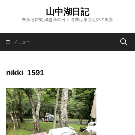
コ
山中湖日記
ン
テ
審美感探究 絨毯商の日々 冬季は東京近郊の風景
ン
ツ
へ
検
メニュー
ス
キ
索:
ッ
nikki_1591
プ