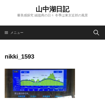
コ
山中湖日記
ン
テ
審美感探究 絨毯商の日々 冬季は東京近郊の風景
ン
ツ
へ
検
メニュー
ス
キ
索:
ッ
nikki_1593
プ