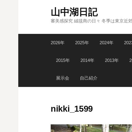
コ
山中湖日記
ン
テ
審美感探究 絨毯商の日々 冬季は東京近
ン
ツ
2026年
2025年
2024年
20
へ
ス
キ
2015年
2014年
2013年
ッ
プ
展示会
自己紹介
nikki_1599