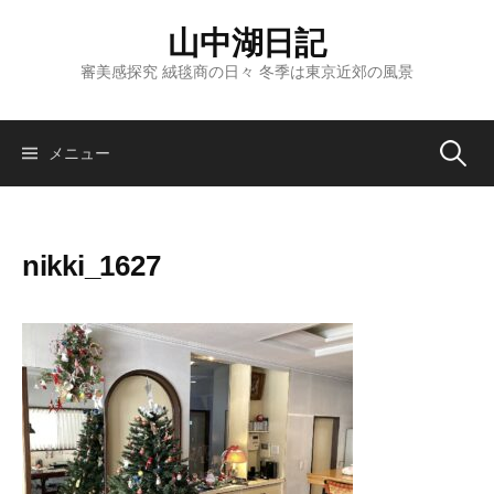
コ
山中湖日記
ン
テ
審美感探究 絨毯商の日々 冬季は東京近郊の風景
ン
ツ
へ
検
メニュー
ス
キ
索:
ッ
nikki_1627
プ