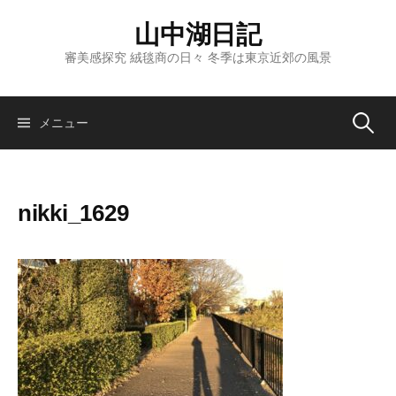
コ
山中湖日記
ン
テ
審美感探究 絨毯商の日々 冬季は東京近郊の風景
ン
ツ
へ
検
メニュー
ス
キ
索:
ッ
nikki_1629
プ