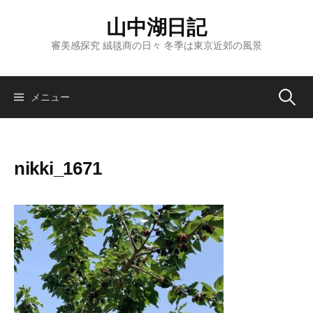
コ
山中湖日記
ン
テ
審美感探究 絨毯商の日々 冬季は東京近郊の風景
ン
ツ
へ
検
メニュー
ス
キ
索:
ッ
nikki_1671
プ