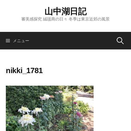
コ
山中湖日記
ン
テ
審美感探究 絨毯商の日々 冬季は東京近郊の風景
ン
ツ
へ
検
メニュー
ス
キ
索:
ッ
nikki_1781
プ