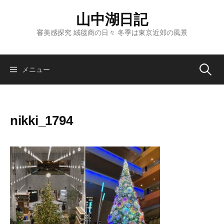
コ
山中湖日記
ン
テ
審美感探究 絨毯商の日々 冬季は東京近郊の風景
ン
ツ
へ
検
メニュー
ス
キ
索:
ッ
nikki_1794
プ