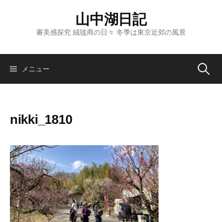
コ
山中湖日記
ン
テ
審美感探究 絨毯商の日々 冬季は東京近郊の風景
ン
ツ
へ
検
メニュー
ス
キ
索:
ッ
nikki_1810
プ