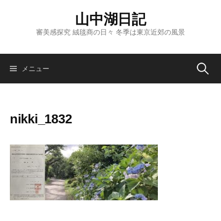
コ
山中湖日記
ン
テ
審美感探究 絨毯商の日々 冬季は東京近郊の風景
ン
ツ
へ
検
メニュー
ス
キ
索:
ッ
nikki_1832
プ