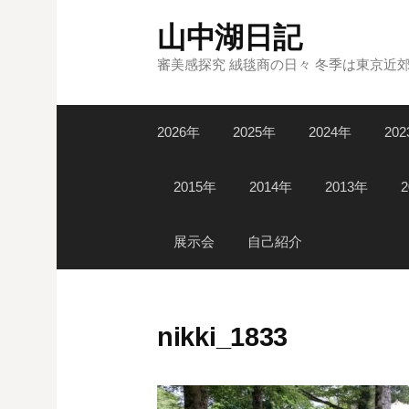
コ
山中湖日記
ン
テ
審美感探究 絨毯商の日々 冬季は東京近
ン
ツ
2026年
2025年
2024年
20
へ
ス
キ
2015年
2014年
2013年
ッ
プ
展示会
自己紹介
nikki_1833