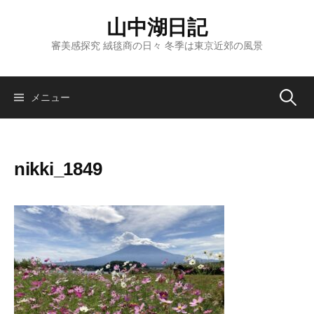
コ
山中湖日記
ン
テ
審美感探究 絨毯商の日々 冬季は東京近郊の風景
ン
ツ
へ
検
メニュー
ス
キ
索:
ッ
nikki_1849
プ