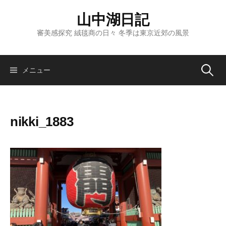
コ
山中湖日記
ン
テ
審美感探究 絨毯商の日々 冬季は東京近郊の風景
ン
ツ
へ
検
メニュー
ス
キ
索:
ッ
nikki_1883
プ