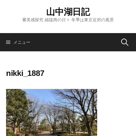
コ
山中湖日記
ン
テ
審美感探究 絨毯商の日々 冬季は東京近郊の風景
ン
ツ
へ
検
メニュー
ス
キ
索:
ッ
nikki_1887
プ