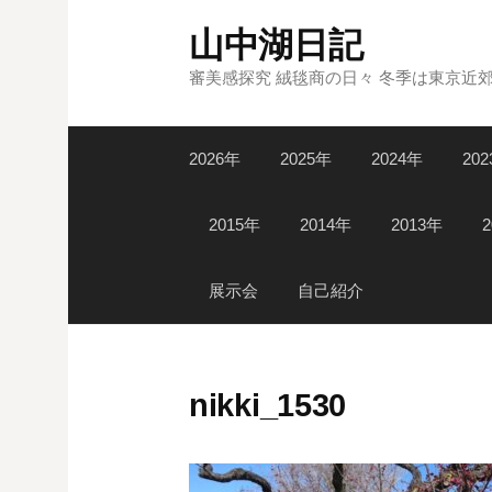
コ
山中湖日記
ン
テ
審美感探究 絨毯商の日々 冬季は東京近
ン
ツ
2026年
2025年
2024年
20
へ
ス
キ
2015年
2014年
2013年
ッ
プ
展示会
自己紹介
nikki_1530