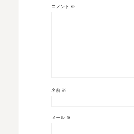
ー
コメント
※
シ
ョ
ン
名前
※
メール
※